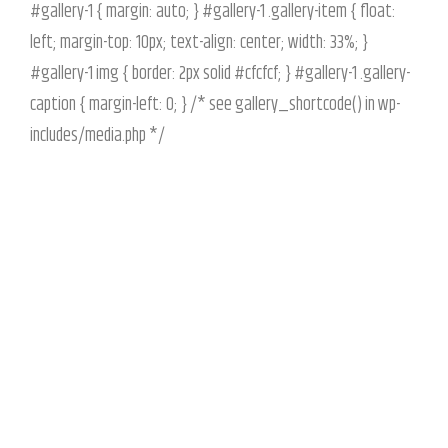
#gallery-1 { margin: auto; } #gallery-1 .gallery-item { float:
left; margin-top: 10px; text-align: center; width: 33%; }
#gallery-1 img { border: 2px solid #cfcfcf; } #gallery-1 .gallery-
caption { margin-left: 0; } /* see gallery_shortcode() in wp-
includes/media.php */