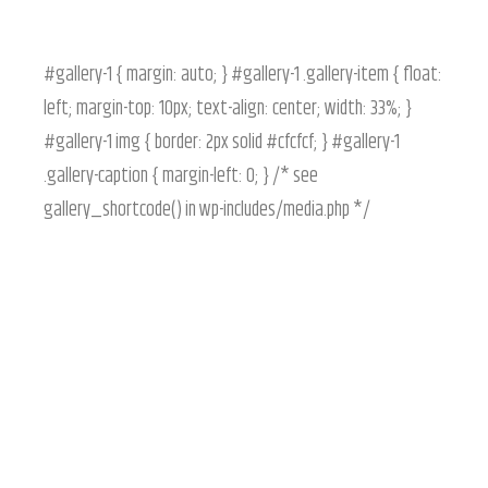
#gallery-1 { margin: auto; } #gallery-1 .gallery-item { float:
left; margin-top: 10px; text-align: center; width: 33%; }
#gallery-1 img { border: 2px solid #cfcfcf; } #gallery-1
.gallery-caption { margin-left: 0; } /* see
gallery_shortcode() in wp-includes/media.php */